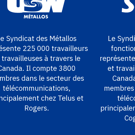
Le Syndicat des Métallos
Le Syndi
ésente 225 000 travailleurs
fonctio
 travailleuses à travers le
représente
Canada. Il compte 3800
et travai
bres dans le secteur des
Canada
télécommunications,
membres 
incipalement chez Telus et
télé
Rogers.
principale
Cog