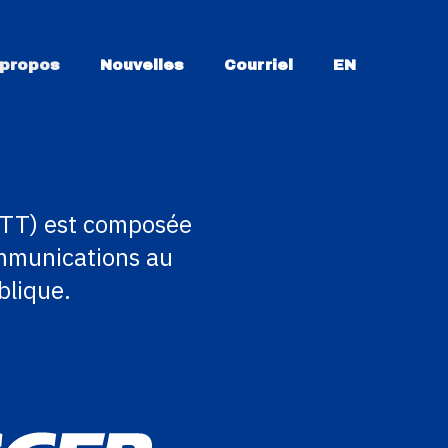
 propos
Nouvelles
Courriel
EN
ACTT) est composée
communications au
blique.